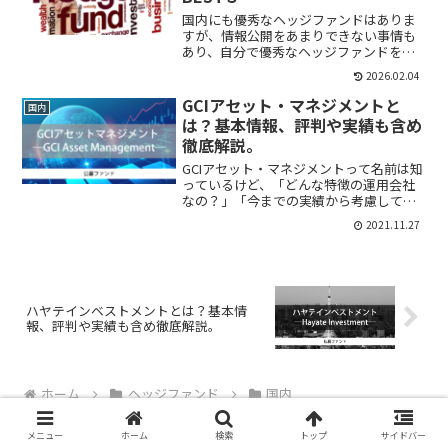
国内にも優秀なヘッジファンドはありま
すが、情報公開をあまりできない事情も
あり、自分で優秀なヘッジファンドを探
すのは簡単ではありません。そこで国内
2026.02.04
の優秀なヘッジファンドをランキング形
式で３つ紹介します。
GCIアセット・マネジメントと
国内
は？基本情報、評判や実績も含め
徹底解説。
GCIアセット・マネジメントって名前は知
っているけど、「どんな特徴の運用会社
なの？」「今までの実績から考慮して、
投資先として信用できるの？」そんな疑
2021.11.27
問をお持ちで、現在調べているのではな
いでしょうか。この記事では、GCIアセッ
ト・マネジメント...
ハヤテインベストメントとは？基本情
報、評判や実績も含め徹底解説。
ホーム
ヘッジファンド
国内
メニュー
ホーム
検索
トップ
サイドバー