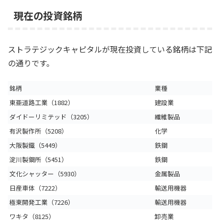
現在の投資銘柄
ストラテジックキャピタルが現在投資している銘柄は下記
の通りです。
銘柄
業種
東亜道路工業（1882）
建設業
ダイドーリミテッド（3205）
繊維製品
有沢製作所（5208）
化学
大阪製鐵（5449）
鉄鋼
淀川製鋼所（5451）
鉄鋼
文化シャッター（5930）
金属製品
日産車体（7222）
輸送用機器
極東開発工業（7226）
輸送用機器
ワキタ（8125）
卸売業