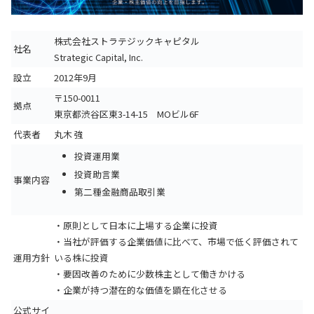
株式会社ストラテジックキャピタル
社名
Strategic Capital, Inc.
設立
2012年9月
〒150-0011
拠点
東京都渋谷区東3-14-15 MOビル6F
代表者
丸木 強
投資運用業
投資助言業
事業内容
第二種金融商品取引業
・原則として日本に上場する企業に投資
・当社が評価する企業価値に比べて、市場で低く評価されて
運用方針
いる株に投資
・要因改善のために少数株主として働きかける
・企業が持つ潜在的な価値を顕在化させる
公式サイ