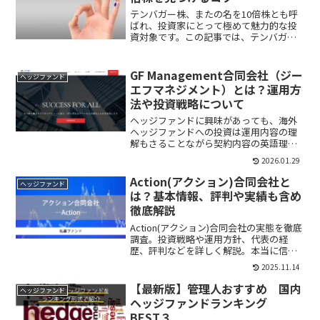
テンバガー株、またの名を10倍株とも呼
ばれ、投資家にとって極めて魅力的な投
資対象です。この記事では、テンバガー
株を見つけるための具体的な選定基準と
見極め方を明確に提供し、投資の見込み
を大きく高める方法を伝授します。
GF Management合同会社（ジー
ヘッジファンド
エフマネジメント）とは？運用方
法や投資戦略について
ヘッジファンドに興味があっても、海外
ヘッジファンドへの投資は運用内容の理
解もさることながら契約内容の英語理解
などのハードルが高いので抵抗がある方
2026.01.29
も多いかと思います。日本のヘッジファ
ンドであれば、投資の敷居が低くなるの
Action(アクション)合同会社と
ヘッジファンド
で、代表的な投資先であるGF
は？基本情報、評判や実績も含め
Management合同会社に興味を持った方
徹底解説
も多いことでしょう。
Action(アクション)合同会社の実態を徹底
調査。投資戦略や運用方針、代表の経
歴、評判などを詳しく解説。本当に信頼
できるヘッジファンドなのか、客観的な
2025.11.14
視点で深掘りします。
【最新版】管理人おすすめ 国内
ヘッジファンド
ヘッジファンドランキング
BEST３