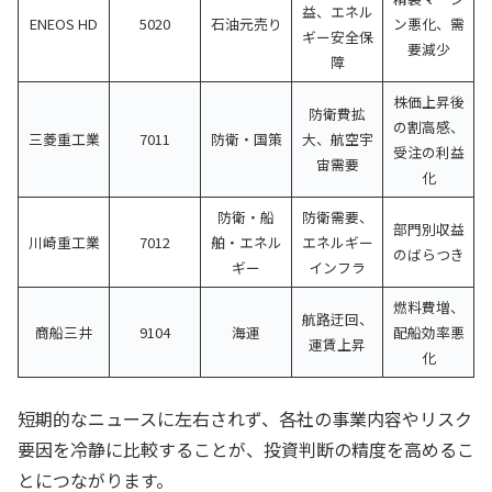
益、エネル
ENEOS HD
5020
石油元売り
ン悪化、需
ギー安全保
要減少
障
株価上昇後
防衛費拡
の割高感、
三菱重工業
7011
防衛・国策
大、航空宇
受注の利益
宙需要
化
防衛・船
防衛需要、
部門別収益
川崎重工業
7012
舶・エネル
エネルギー
のばらつき
ギー
インフラ
燃料費増、
航路迂回、
商船三井
9104
海運
配船効率悪
運賃上昇
化
短期的なニュースに左右されず、各社の事業内容やリスク
要因を冷静に比較することが、投資判断の精度を高めるこ
とにつながります。