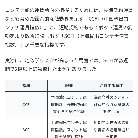
コンテナ船の運賃動向を把握するためには、長期契約運賃
なども含めた総合的な値動きを示す「CCFI（中国輸出コ
ンテナ運賃指数）」と、短期契約であるスポット運賃の変
動をより敏感に映し出す「SCFI（上海輸出コンテナ運賃
指数）」が重要な指標です。
実際に、地政学リスクが高まった局面では、SCFIが数週
間で2倍以上に急騰した事例もありました。
指標
概要
注目する理由
中国輸出コンテナ運
海運会社の安定的・
CCFI
賃指数。長期契約運
継続的な収益基盤の
賃も含む総合指数
動向把握
上海輸出コンテナ運
短期的な市況の変動
SCFI
賃指数。スポット運
や需給の逼迫度合い
賃を敏感に反映
を把握