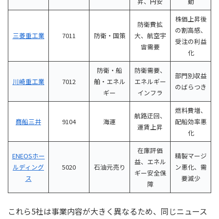
昇、円安
動
株価上昇後
防衛費拡
の割高感、
三菱重工業
7011
防衛・国策
大、航空宇
受注の利益
宙需要
化
防衛・船
防衛需要、
部門別収益
川崎重工業
7012
舶・エネル
エネルギー
のばらつき
ギー
インフラ
燃料費増、
航路迂回、
商船三井
9104
海運
配船効率悪
運賃上昇
化
在庫評価
ENEOSホー
精製マージ
益、エネル
ルディング
5020
石油元売り
ン悪化、需
ギー安全保
ス
要減少
障
これら5社は事業内容が大きく異なるため、同じニュース