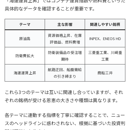
「海運運賃上昇」ではコンテナ運賃指数や燃料費といった
具体的なデータを確認することが重要です。
テーマ
主な影響
関連しやすい銘柄
資源価格上昇、在庫
原油高
INPEX、ENEOS HD
評価益、燃料費増
防衛装備品の受注増
三菱重工業、川崎重
防衛費拡大
期待
工業
航路迂回、船腹需給
海運運賃上昇
商船三井
の引き締まり
これら3つのテーマは互いに関連し合っていますが、それ
ぞれの銘柄が受ける恩恵の大きさや種類は異なります。
各テーマに連動する指標を丁寧に確認することで、ニュー
スのヘッドラインに惑わされない、根拠に基づいた投資判