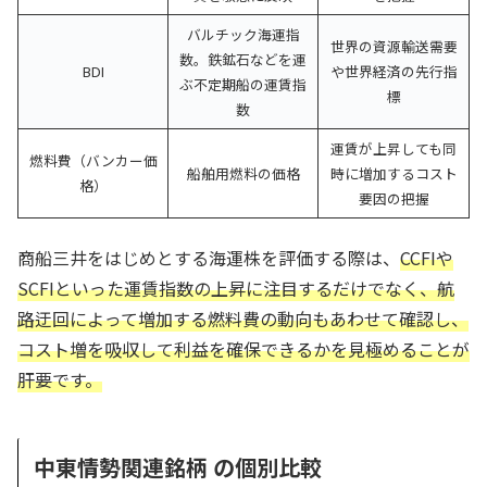
バルチック海運指
世界の資源輸送需要
数。鉄鉱石などを運
BDI
や世界経済の先行指
ぶ不定期船の運賃指
標
数
運賃が上昇しても同
燃料費（バンカー価
船舶用燃料の価格
時に増加するコスト
格）
要因の把握
商船三井をはじめとする海運株を評価する際は、
CCFIや
SCFIといった運賃指数の上昇に注目するだけでなく、航
路迂回によって増加する燃料費の動向もあわせて確認し、
コスト増を吸収して利益を確保できるかを見極めることが
肝要です。
中東情勢関連銘柄 の個別比較