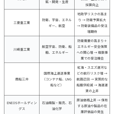
鉱・開発・生産
採算向上
地政学リスクの高ま
防衛、宇宙、エネル
り → 防衛予算拡大
三菱重工業
ギー、航空
→ 防衛装備品の受注
増期待
防衛需要の高まり＋
航空宇宙、防衛、船
エネルギー安全保障
川崎重工業
舶、エネルギー
への関心増 → 複数事
業での受注機会
紅海・スエズ運河な
国際海上運送事業
どの航行リスク増 →
商船三井
（コンテナ船、LNG
航路迂回 → 実質的な
船など）
船腹供給減 → 海運運
賃の上昇
原油価格上昇 → 保有
ENEOSホールディン
石油精製・販売、石
する原油や製品の在
グス
油化学
庫評価益の発生