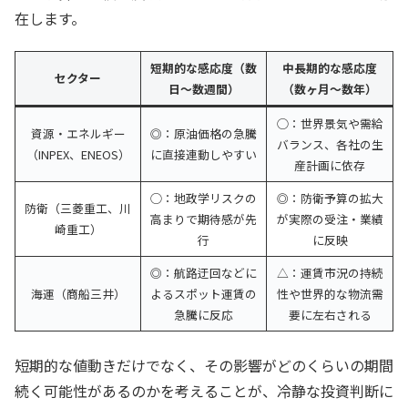
在します。
短期的な感応度（数
中長期的な感応度
セクター
日〜数週間）
（数ヶ月〜数年）
◯：世界景気や需給
資源・エネルギー
◎：原油価格の急騰
バランス、各社の生
（INPEX、ENEOS）
に直接連動しやすい
産計画に依存
◯：地政学リスクの
◎：防衛予算の拡大
防衛（三菱重工、川
高まりで期待感が先
が実際の受注・業績
崎重工）
行
に反映
◎：航路迂回などに
△：運賃市況の持続
海運（商船三井）
よるスポット運賃の
性や世界的な物流需
急騰に反応
要に左右される
短期的な値動きだけでなく、その影響がどのくらいの期間
続く可能性があるのかを考えることが、冷静な投資判断に