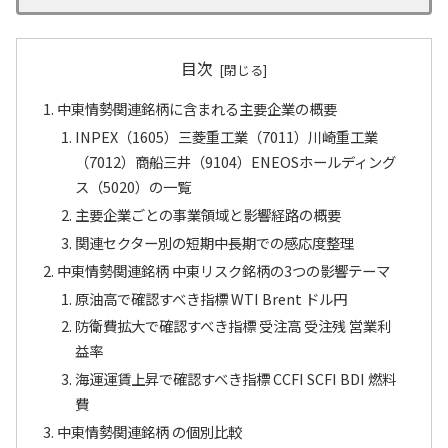
目次
中東情勢関連銘柄に含まれる主要企業の概要
INPEX（1605）三菱重工業（7011）川崎重工業
（7012）商船三井（9104）ENEOSホールディング
ス（5020）の一覧
主要企業ごとの事業領域と影響経路の概要
関連セクター別の短期中長期での感応度整理
中東情勢関連銘柄 中東リスク銘柄の3つの影響テーマ
原油高で確認すべき指標 WTI Brent ドル円
防衛費拡大で確認すべき指標 受注高 受注残 営業利
益率
海運運賃上昇で確認すべき指標 CCFI SCFI BDI 燃料
費
中東情勢関連銘柄 の個別比較