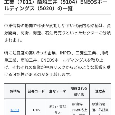
工業（7012）商船三井（9104）ENEOSホー
ルディングス（5020）の一覧
中東情勢の動向で株価が変動しやすい代表的な銘柄は、資
源開発、防衛、海運、石油元売りといったセクターに分類
されます。
特に注目度の高い5つの企業、INPEX、三菱重工業、川崎
重工業、商船三井、ENEOSホールディングスを取り上
げ、それぞれの事業が中東リスクからどのような影響を受
ける可能性があるのかを比較します。
期待される
銘柄名
証券コード
主なテーマ
注意点
追い風
原油高、
原油価格下
原油・天然
INPEX
1605
LNG価格上
落、為替変
ガス