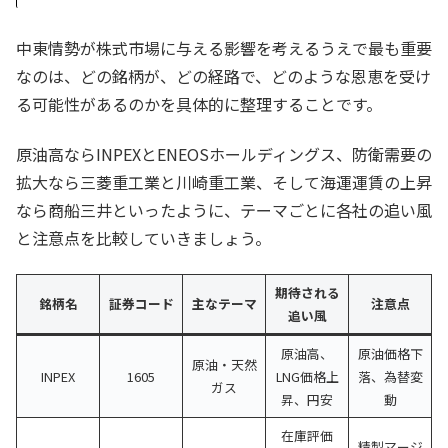
中東情勢が株式市場に与える影響を考えるうえで最も重要
なのは、どの銘柄が、どの経路で、どのような恩恵を受け
る可能性があるのかを具体的に整理することです。
原油高ならINPEXとENEOSホールディングス、防衛需要の
拡大なら三菱重工業と川崎重工業、そして海運運賃の上昇
なら商船三井といったように、テーマごとに各社の追い風
と注意点を比較していきましょう。
期待される
銘柄名
証券コード
主なテーマ
注意点
追い風
原油高、
原油価格下
原油・天然
INPEX
1605
LNG価格上
落、為替変
ガス
昇、円安
動
在庫評価
精製マージ