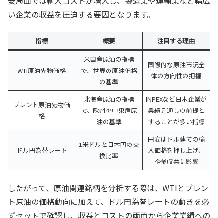
安局面では輸入コストが増大し、製造業や運輸業など幅広
い企業の収益を圧迫する要因となります。
指標
概要
注目する理由
米国産原油の指標
国際的な原油市況全
WTI原油先物価格
で、世界の原油価格
体の方向性の把握
の基準
北海産原油の指標
INPEXなど日本企業が
ブレント原油先物価
で、欧州や中東産原
業績見通しの前提と
格
油の基準
することが多い指標
円安はドル建ての輸
1米ドルと日本円の交
ドル円為替レート
入価格を押し上げ、
換比率
企業収益に影響
したがって、原油関連銘柄を分析する際は、WTIとブレン
ト原油の価格動向に加えて、ドル円為替レートの動きを必
ずセットで確認し、収益とコストの両面から企業業績への