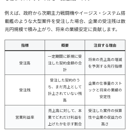
例えば、政府から次期主力戦闘機やイージス・システム搭
載艦のような大型案件を受注した場合、企業の受注残は数
兆円規模で積み上がり、将来の業績安定に貢献します。
指標
概要
注目する理由
一定期間に新規に受
将来の売上高の増減
受注高
注した契約金額の合
を予測する先行指標
計
受注した契約のう
企業の仕事量のスト
ち、まだ売上として
受注残
ックと将来の業績の
計上されていない残
安定性
高
売上高に対して、本
受注した案件の採算
営業利益率
業でどれだけ利益を
性や企業の収益力の
上げたかを示す割合
高さ