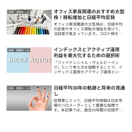
今が絶好のチャンスとなる理由と、その
機会を活かすための具体的な投資戦略を
解説します。
オフィス家具関連のおすすめ大型
知識・情報まとめ
株！移転増加と日経平均反発
オフィス家具関連の大型株は、日経平均
の反発やオフィス移転の増加を受けて、
注目度が高まっています。コロナ禍を経
て、企業のオフィス運用にも変化が生じ
ており、移転やリニューアルの需要が拡
大しています。こうした流れを受け、オ
インデックスとアクティブ運用
知識・情報まとめ
フィス家具の需要も再び増加傾向にあ
利益を最大化するための選択術
り、今が投資の好機と言えるかもしれま
せん。本記事では、オフィス家具関連の
「ファイナンシャル・ウェルビーイン
おすすめ大型株の動向について詳しく解
グ」という考え方を理解することで、イ
説します。
ンデックス運用やアクティブ運用といっ
た投資手法の違いが、投資家にどのよう
な影響を与えるかをより深く考えること
ができます。この記事では、インデック
日経平均30年の軌跡と将来の見通
知識・情報まとめ
ス運用とアクティブ運用の基本的な特徴
し
を理解しつつ、ファイナンシャル・ウェ
ルビーイングを高めるための戦略を紹介
投資家にとって、日経平均株価は日本市
していきます。
場のバロメーターとして重要な指標で
す。本記事では、過去30年間の日経平均
の動きを追跡し、その経済的背景と将来
の見通しを詳細に分析します。経済の大
きな転換点から現在の市場状況までを考
慮に入れ、投資判断に役立つ情報を提供