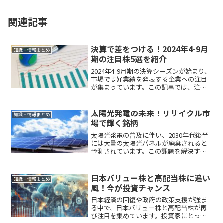
関連記事
決算で差をつける！2024年4-9月
知識・情報まとめ
期の注目株5選を紹介
2024年4-9月期の決算シーズンが始まり、
市場では好業績を発表する企業への注目
が集まっています。この記事では、注目
の5銘柄を取り上げ、それぞれの強みと期
待される業績を分析します。また、リス
ク分散の重要性にも触れ、投資家が注意
太陽光発電の未来！リサイクル市
知識・情報まとめ
すべきポイントを解説します。
場で輝く銘柄
太陽光発電の普及に伴い、2030年代後半
には大量の太陽光パネルが廃棄されると
予測されています。この課題を解決する
ため、リサイクル市場が新たなビジネス
チャンスとして注目されています。今回
は、関連市場の成長背景、技術革新、そ
日本バリュー株と高配当株に追い
知識・情報まとめ
してリサイクル分野で活躍する注目銘柄
風！今が投資チャンス
について解説します。
日本経済の回復や政府の政策支援が強ま
る中で、日本バリュー株と高配当株が再
び注目を集めています。投資家にとって