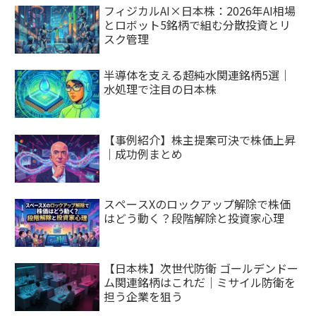
フィジカルAI×日本株：2026年AI相場
とロボット5銘柄で組む分散投資とリ
スク管理
半導体を支える超純水関連銘柄5選｜
水処理で注目の日本株
【事例紹介】株主提案可決で株価上昇
｜成功例まとめ
スペースXのロックアップ解除で株価
はどう動く？段階解除と投資家心理
【日本株】次世代防衛 ゴールデンドー
ム関連銘柄はこれだ｜ミサイル防衛を
担う企業を狙う