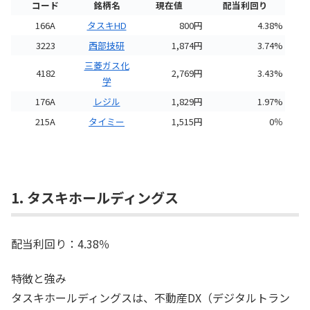
コード
銘柄名
現在値
配当利回り
166A
タスキHD
800円
4.38%
3223
西部技研
1,874円
3.74%
三菱ガス化
4182
2,769円
3.43%
学
176A
レジル
1,829円
1.97%
215A
タイミー
1,515円
0％
1. タスキホールディングス
配当利回り：4.38％
特徴と強み
タスキホールディングスは、不動産DX（デジタルトラン