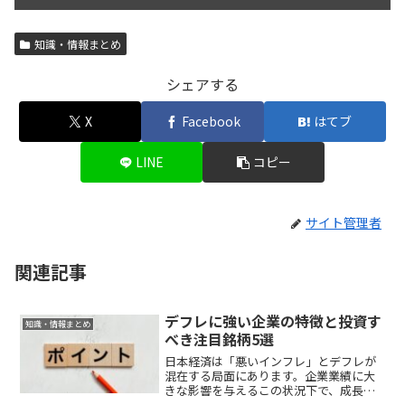
知識・情報まとめ
シェアする
X
Facebook
はてブ
LINE
コピー
サイト管理者
関連記事
デフレに強い企業の特徴と投資す
知識・情報まとめ
べき注目銘柄5選
日本経済は「悪いインフレ」とデフレが
混在する局面にあります。企業業績に大
きな影響を与えるこの状況下で、成長を
続ける銘柄を選ぶことが重要です。本記