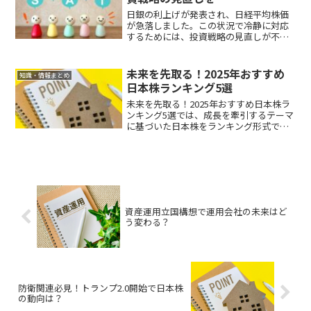
果を深掘りしていきます。
日銀の利上げが発表され、日経平均株価
が急落しました。この状況で冷静に対応
するためには、投資戦略の見直しが不可
欠です。この記事では、具体的な戦略や
リスクヘッジの方法を提案し、損失を最
小限に抑える手段を紹介します。
未来を先取る！2025年おすすめ
知識・情報まとめ
日本株ランキング5選
未来を先取る！2025年おすすめ日本株ラ
ンキング5選では、成長を牽引するテーマ
に基づいた日本株をランキング形式で紹
介し、それぞれの投資ポイントや戦略を
提案します。この記事を通じて、日本株
市場の最新動向を踏まえた効果的な投資
計画を立てましょう。
資産運用立国構想で運用会社の未来はど
う変わる？
防衛関連必見！トランプ2.0開始で日本株
の動向は？