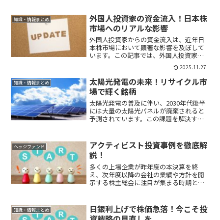
事では、デフレでも安定した業績を維持
できる銘柄選びのポイントと、注目の5銘
外国人投資家の資金流入！日本株
知識・情報まとめ
柄を詳しく紹介します。
市場へのリアルな影響
外国人投資家からの資金流入は、近年日
本株市場において顕著な影響を及ぼして
います。この記事では、外国人投資家が
どのように市場価格や投資動向に影響を
2025.11.27
与えているのかを深掘りし、日本の投資
家がどのようにこれらの情報を利用して
太陽光発電の未来！リサイクル市
知識・情報まとめ
投資戦略を練るべきかを解説します。
場で輝く銘柄
太陽光発電の普及に伴い、2030年代後半
には大量の太陽光パネルが廃棄されると
予測されています。この課題を解決する
ため、リサイクル市場が新たなビジネス
チャンスとして注目されています。今回
は、関連市場の成長背景、技術革新、そ
アクティビスト投資事例を徹底解
ヘッジファンド
してリサイクル分野で活躍する注目銘柄
説！
について解説します。
多くの上場企業が昨年度の本決算を終
え、次年度以降の会社の業績や方針を開
示する株主総会に注目が集まる時期とな
りました。今回はその中でも昨今話題と
なっているアクティビスト投資の活動に
焦点を当て、日本で注目されるアクティ
日銀利上げで株価急落！今こそ投
知識・情報まとめ
ビスト投資事例を通じて、その背景や結
資戦略の見直しを