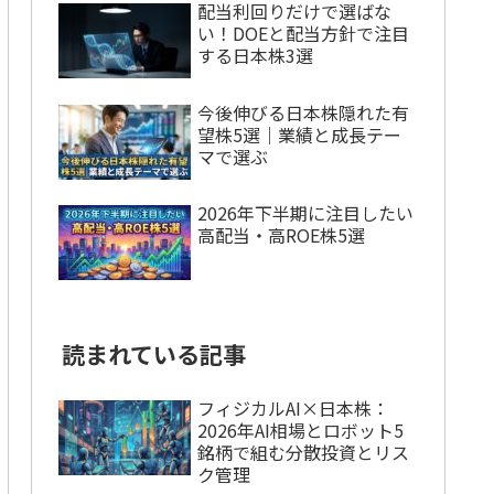
配当利回りだけで選ばな
い！DOEと配当方針で注目
する日本株3選
今後伸びる日本株隠れた有
望株5選｜業績と成長テー
マで選ぶ
2026年下半期に注目したい
高配当・高ROE株5選
読まれている記事
フィジカルAI×日本株：
2026年AI相場とロボット5
銘柄で組む分散投資とリス
ク管理