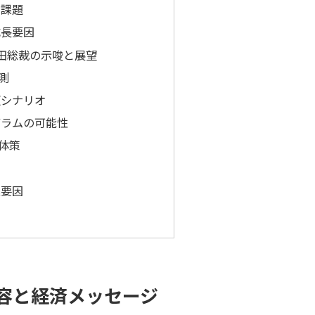
と課題
成長要因
田総裁の示唆と展望
測
更シナリオ
グラムの可能性
体策
割
進要因
容と経済メッセージ