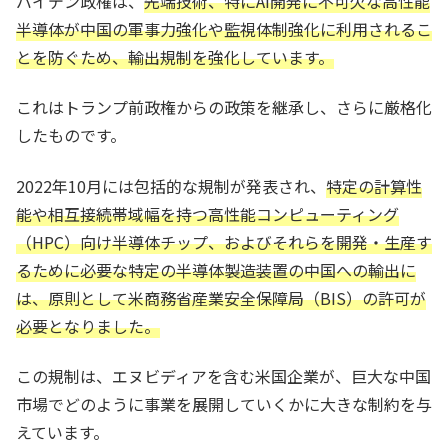
バイデン政権は、
先端技術、特にAI開発に不可欠な高性能
半導体が中国の軍事力強化や監視体制強化に利用されるこ
とを防ぐため、輸出規制を強化しています。
これはトランプ前政権からの政策を継承し、さらに厳格化
したものです。
2022年10月には包括的な規制が発表され、
特定の計算性
能や相互接続帯域幅を持つ高性能コンピューティング
（HPC）向け半導体チップ、およびそれらを開発・生産す
るために必要な特定の半導体製造装置の中国への輸出に
は、原則として米商務省産業安全保障局（BIS）の許可が
必要となりました。
この規制は、エヌビディアを含む米国企業が、巨大な中国
市場でどのように事業を展開していくかに大きな制約を与
えています。