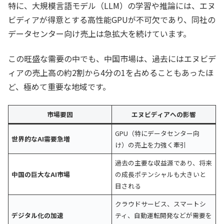
特に、大規模言語モデル（LLM）の学習や推論には、エヌ
ビディアが得意とする高性能GPUが不可欠であり、同社の
データセンター向け売上は急拡大を続けています。
この旺盛な需要の中でも、中国市場は、過去にはエヌビデ
ィアの売上高の約2割から4分の1を占めることもあったほ
ど、極めて重要な地域です。
市場要因
エヌビディアへの影響
GPU（特にデータセンター向
世界的なAI需要急増
け）の売上を力強く牽引
過去の主要な収益源であり、将来
中国の巨大なAI市場
の成長ポテンシャルも大きいと
目される
クラウドサービス、スマートシ
デジタル化の加速
ティ、自動運転開発などが需要を