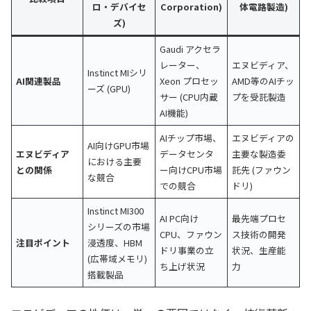
ロ・デバイセ
Corporation)
体電路製造)
ズ)
Gaudi アクセラ
レーター、
エヌビディア、
Instinct MIシリ
AI関連製品
Xeon プロセッ
AMD等のAIチッ
ーズ (GPU)
サー (CPU内蔵
プを受託製造
AI機能)
AIチップ市場、
エヌビディアの
AI向けGPU市場
エヌビディア
データセンタ
主要な製造委
における主要
との関係
ー向けCPU市場
託先 (ファウン
な競合
での競合
ドリ)
Instinct MI300
AI PC向け
最先端プロセ
シリーズの市場
CPU、ファウン
ス技術の開発
注目ポイント
浸透度、HBM
ドリ事業の立
状況、生産能
(広帯域メモリ)
ち上げ状況
力
搭載製品