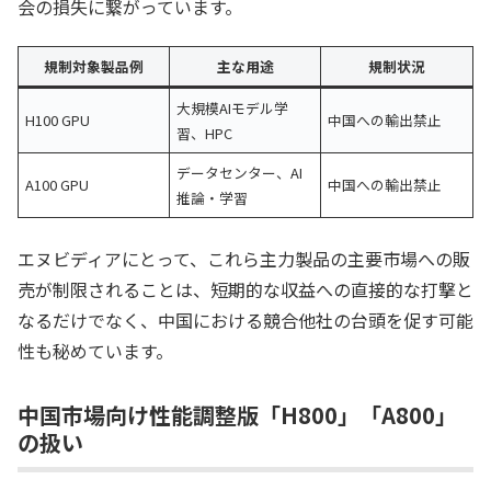
会の損失に繋がっています。
規制対象製品例
主な用途
規制状況
大規模AIモデル学
H100 GPU
中国への輸出禁止
習、HPC
データセンター、AI
A100 GPU
中国への輸出禁止
推論・学習
エヌビディアにとって、これら主力製品の主要市場への販
売が制限されることは、短期的な収益への直接的な打撃と
なるだけでなく、中国における競合他社の台頭を促す可能
性も秘めています。
中国市場向け性能調整版「H800」「A800」
の扱い