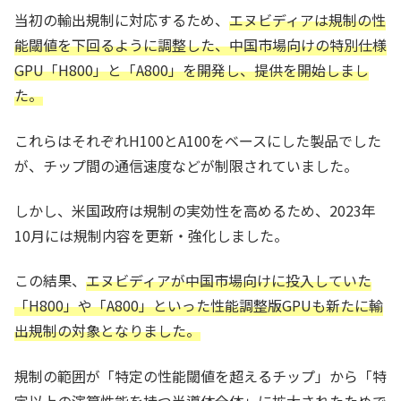
当初の輸出規制に対応するため、
エヌビディアは規制の性
能閾値を下回るように調整した、中国市場向けの特別仕様
GPU「H800」と「A800」を開発し、提供を開始しまし
た。
これらはそれぞれH100とA100をベースにした製品でした
が、チップ間の通信速度などが制限されていました。
しかし、米国政府は規制の実効性を高めるため、2023年
10月には規制内容を更新・強化しました。
この結果、
エヌビディアが中国市場向けに投入していた
「H800」や「A800」といった性能調整版GPUも新たに輸
出規制の対象となりました。
規制の範囲が「特定の性能閾値を超えるチップ」から「特
定以上の演算性能を持つ半導体全体」に拡大されたためで