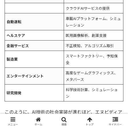
クラウドAIサービスの提供
車載AIプラットフォーム、シミュ
自動運転
レーション
ヘルスケア
医用画像解析、創薬支援
金融サービス
不正検知、アルゴリズム取引
スマートファクトリー、予知保
製造業
全
高度なゲームグラフィックス、
エンターテインメント
メタバース
科学技術計算、シミュレーショ
研究開発
ン
このように、AI技術の社会実装が進むほど、エヌビディア
の製品に対する需要は増加する構造にあります。
メニュー
ホーム
検索
トップ
サイドバー