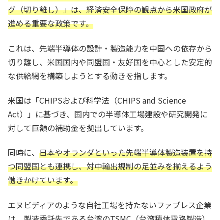
グ（切り離し）」は、経済安全保障の観点から米国政府が
進める重要な政策です。
これは、先端半導体の設計・製造能力を中国への依存から
切り離し、米国国内や同盟国・友好国を中心とした安定的
な供給網を構築しようとする動きを指します。
米国は「CHIPSおよび科学法（CHIPS and Science
Act）」に基づき、国内での半導体工場建設や研究開発に
対して巨額の補助金を拠出しています。
同時に、
日本やオランダといった先端半導体製造装置を持
つ同盟国とも連携し、対中輸出規制の足並みを揃えるよう
働きかけています。
エヌビディアのような自社工場を持たないファブレス企業
は、製造委託先である台湾のTSMC（台湾積体電路製造）