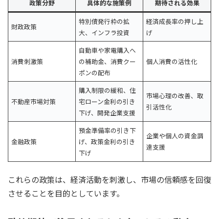
政策分野
具体的な施策例
期待される効果
特別債発行枠の拡
経済成長率の押し上
財政政策
大、インフラ投資
げ
自動車や家電購入へ
消費刺激策
の補助金、消費クー
個人消費の活性化
ポンの配布
購入制限の緩和、住
市場心理の改善、取
不動産市場対策
宅ローン金利の引き
引活性化
下げ、開発企業支援
預金準備率の引き下
企業や個人の資金調
金融政策
げ、政策金利の引き
達支援
下げ
これらの政策は、経済活動を刺激し、市場の信頼感を回復
させることを目的としています。