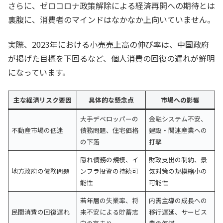
さらに、ゼロコロナ政策解除による経済再開への期待とは
裏腹に、消費者のマインドはなかなか上向いていません。
実際、2023年における小売売上高の伸び率は、中国政府
が掲げた目標を下回るなど、個人消費の回復の遅れが鮮明
になっています。
主な経済リスク要因
具体的な懸念点
市場への影響
大手デベロッパーの
金融システム不安、
不動産市場の低迷
債務問題、住宅価格
建設・関連産業への
の下落
打撃
隠れ債務の規模、イ
財政支出の制約、景
地方政府の債務問題
ンフラ投資の持続可
気対策の規模縮小の
能性
可能性
若年層の失業率、将
内需主導の成長への
民間消費の回復遅れ
来不安による貯蓄志
移行遅延、サービス