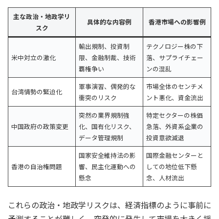
主な政治・地政学リ
具体的な内容例
香港市場への影響例
スク
輸出規制、投資制
テクノロジー株の下
米中対立の激化
限、金融制裁、技術
落、サプライチェー
覇権争い
ンの混乱
軍事演習、偶発的な
市場全体のセンチメ
台湾情勢の緊迫化
衝突のリスク
ント悪化、資金流出
突然の業界規制強
特定セクターの株価
中国政府の政策変更
化、国有化リスク、
急落、外資系企業の
データ管理規制
投資意欲減退
国家安全維持法の影
国際金融センターと
香港の自治権問題
響、民主化運動への
しての地位低下懸
懸念
念、人材流出
これらの政治・地政学リスクは、経済指標のように事前に
予測することが難しく、突発的に発生して市場を大きく揺