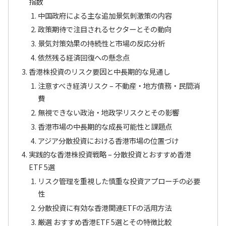
指数
中国政府による主な追加景気刺激策の内容
政策期待で注目されるセクターとその動向
景気対策効果の持続性と市場の反応分析
依然残る経済回復への懸念点
香港株投資のリスク要因と中長期的な見通し
注意すべき経済リスク – 不動産・地方債務・民間消
費
無視できない政治・地政学リスクとその影響
香港市場の中長期的な成長可能性と課題点
アジア分散投資における香港市場の位置づけ
実践的な香港株投資戦略 – 分散投資とおすすめ香港
ETF 5選
リスク管理を重視した慎重な投資アプローチの必要
性
分散投資に有効な香港関連ETFの活用方法
厳選 おすすめ香港ETF 5選とその特徴比較