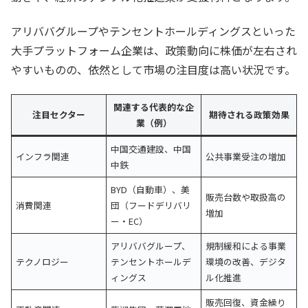
アリババグループやテンセントホールディングスといった
大手プラットフォーム企業は、政策動向に株価が左右され
やすいものの、依然として市場の注目度は高い状況です。
関連する代表的な企
注目セクター
期待される政策効果
業（例）
中国交通建設、中国
インフラ関連
公共事業受注の増加
中鉄
BYD（自動車）、美
販売台数や取扱高の
消費関連
団（フードデリバリ
増加
ー・EC）
アリババグループ、
規制緩和による事業
テクノロジー
テンセントホールデ
環境の改善、デジタ
ィングス
ル化推進
販売回復、資金繰り