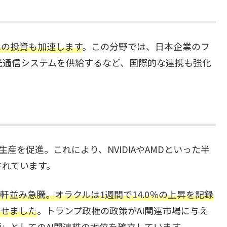
への投資も加速します
。この分野では、日本企業のフ
の光通信システムを供給するなど、国際的な連携も強化
生産を促進。これにより、NVIDIAやAMDといった半
されています。
は軒並み急騰。オラクルは1週間で14.0％の上昇を記録
見せました
。トランプ政権の政策がAI関連市場に与え
」としてのAI関連株の地位を確立しています。