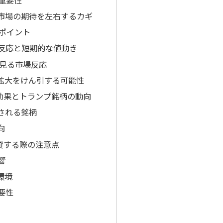
が市場の期待を左右するカギ
ポイント
場反応と短期的な値動き
見る市場反応
収益拡大をけん引する可能性
効果とトランプ銘柄の動向
される銘柄
向
資する際の注意点
響
争環境
重要性