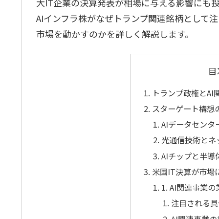
大IT企業の決算発表が相場に与える影響にも
AIインフラ株がなぜトランプ関連銘柄として
市場を動かすのかを詳しく解説します。
目
トランプ政権とAI
スターゲート構想
AIデータセン
光通信技術とネ
AIチップと半
米国IT決算が市場
1. AI関連事
注目される具
AI関連事業