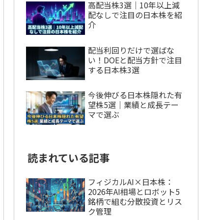
高配当株3選｜10年以上減
配なしで注目の日本株を紹
介
配当利回りだけで選ばな
い！DOEと配当方針で注目
する日本株3選
今後伸びる日本株隠れた有
望株5選｜業績と成長テー
マで選ぶ
読まれている記事
フィジカルAI×日本株：
2026年AI相場とロボット5
銘柄で組む分散投資とリス
ク管理