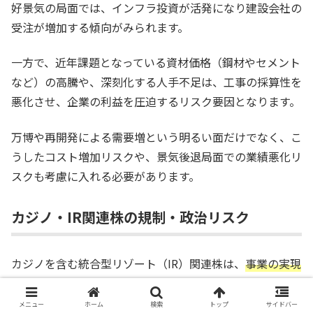
好景気の局面では、インフラ投資が活発になり建設会社の
受注が増加する傾向がみられます。
一方で、近年課題となっている資材価格（鋼材やセメント
など）の高騰や、深刻化する人手不足は、工事の採算性を
悪化させ、企業の利益を圧迫するリスク要因となります。
万博や再開発による需要増という明るい面だけでなく、こ
うしたコスト増加リスクや、景気後退局面での業績悪化リ
スクも考慮に入れる必要があります。
カジノ・IR関連株の規制・政治リスク
カジノを含む統合型リゾート（IR）関連株は、
事業の実現
可能性や運営方法が、国の法律や自治体の条例、そして政
治的な意思決定に大きく左右されるという性質を持ちま
メニュー
ホーム
検索
トップ
サイドバー