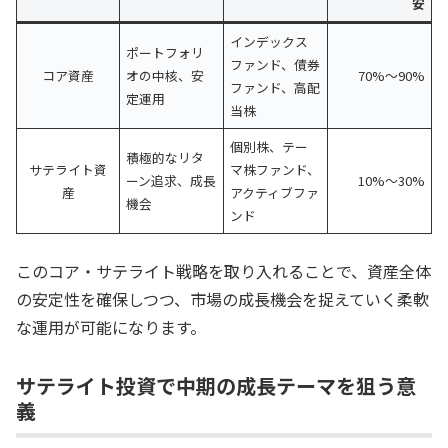
安
インデックス
ポートフォリ
ファンド、債券
コア資産
オの中核、安
70%～90%
ファンド、高配
定運用
当株
個別株、テー
積極的なリタ
サテライト資
マ株ファンド、
ーン追求、成長
10%～30%
産
アクティブファ
機会
ンド
このコア・サテライト戦略を取り入れることで、資産全体
の安定性を確保しつつ、市場の成長機会を捉えていく柔軟
な運用が可能になります。
サテライト投資で中期の成長テーマを狙う意
義