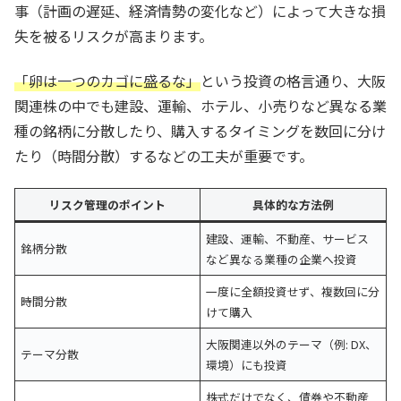
事（計画の遅延、経済情勢の変化など）によって大きな損
失を被るリスクが高まります。
「卵は一つのカゴに盛るな」
という投資の格言通り、大阪
関連株の中でも建設、運輸、ホテル、小売りなど異なる業
種の銘柄に分散したり、購入するタイミングを数回に分け
たり（時間分散）するなどの工夫が重要です。
リスク管理のポイント
具体的な方法例
建設、運輸、不動産、サービス
銘柄分散
など異なる業種の企業へ投資
一度に全額投資せず、複数回に分
時間分散
けて購入
大阪関連以外のテーマ（例: DX、
テーマ分散
環境）にも投資
株式だけでなく、債券や不動産