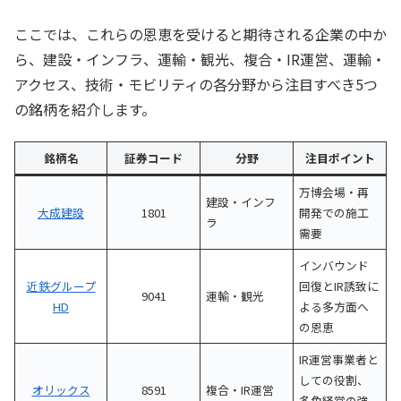
ここでは、これらの恩恵を受けると期待される企業の中か
ら、建設・インフラ、運輸・観光、複合・IR運営、運輸・
アクセス、技術・モビリティの各分野から注目すべき5つ
の銘柄を紹介します。
銘柄名
証券コード
分野
注目ポイント
万博会場・再
建設・インフ
大成建設
1801
開発での施工
ラ
需要
インバウンド
近鉄グループ
回復とIR誘致に
9041
運輸・観光
HD
よる多方面へ
の恩恵
IR運営事業者と
しての役割、
オリックス
8591
複合・IR運営
多角経営の強