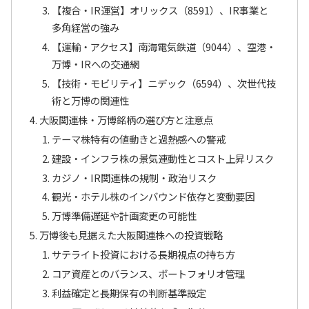
【複合・IR運営】オリックス（8591）、IR事業と
多角経営の強み
【運輸・アクセス】南海電気鉄道（9044）、空港・
万博・IRへの交通網
【技術・モビリティ】ニデック（6594）、次世代技
術と万博の関連性
大阪関連株・万博銘柄の選び方と注意点
テーマ株特有の値動きと過熱感への警戒
建設・インフラ株の景気連動性とコスト上昇リスク
カジノ・IR関連株の規制・政治リスク
観光・ホテル株のインバウンド依存と変動要因
万博準備遅延や計画変更の可能性
万博後も見据えた大阪関連株への投資戦略
サテライト投資における長期視点の持ち方
コア資産とのバランス、ポートフォリオ管理
利益確定と長期保有の判断基準設定