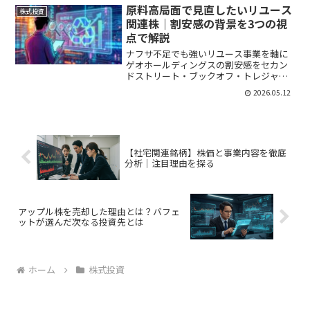
原料高局面で見直したいリユース
株式投資
関連株｜割安感の背景を3つの視
点で解説
ナフサ不足でも強いリユース事業を軸に
ゲオホールディングスの割安感をセカン
ドストリート・ブックオフ・トレジャー
と徹底検証
2026.05.12
【社宅関連銘柄】株価と事業内容を徹底
分析｜注目理由を探る
アップル株を売却した理由とは？バフェ
ットが選んだ次なる投資先とは
ホーム
株式投資