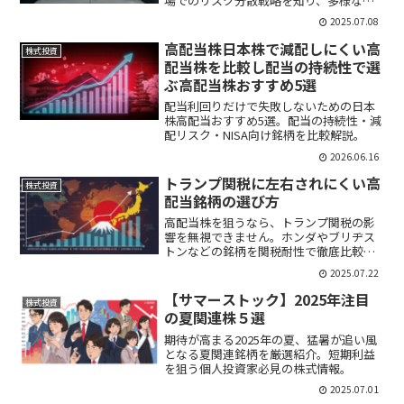
場でのリスク分散戦略を知り、多様な投
資を実現。資産形成の未来を考える記
2025.07.08
事。
高配当株日本株で減配しにくい高
株式投資
配当株を比較し配当の持続性で選
ぶ高配当株おすすめ5選
配当利回りだけで失敗しないための日本
株高配当おすすめ5選。配当の持続性・減
配リスク・NISA向け銘柄を比較解説。
2026.06.16
トランプ関税に左右されにくい高
株式投資
配当銘柄の選び方
高配当株を狙うなら、トランプ関税の影
響を無視できません。ホンダやブリヂス
トンなどの銘柄を関税耐性で徹底比較し
て、安定した投資方法を見つけましょ
2025.07.22
う。
【サマーストック】2025年注目
株式投資
の夏関連株５選
期待が高まる2025年の夏、猛暑が追い風
となる夏関連銘柄を厳選紹介。短期利益
を狙う個人投資家必見の株式情報。
2025.07.01