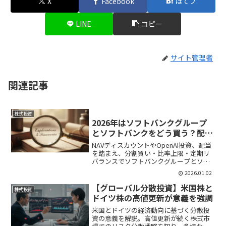
X
Facebook
はてブ
LINE
コピー
サイト管理者
関連記事
株式投資
2026年はソフトバンクグループ
とソフトバンクをどう買う？配当
×NAVで考えるリスク管理
NAVディスカウントやOpenAI投資、配当
を踏まえ、分割買い・比率上限・定期リ
バランスでソフトバンクグループとソフ
トバンクの買い方とリスク管理を解説
2026.01.02
【グローバル分散投資】米国株と
株式投資
ドイツ株の高値更新が意義を強調
米国とドイツの経済動向に基づく分散投
資の意義を解説。高値更新が続く株式市