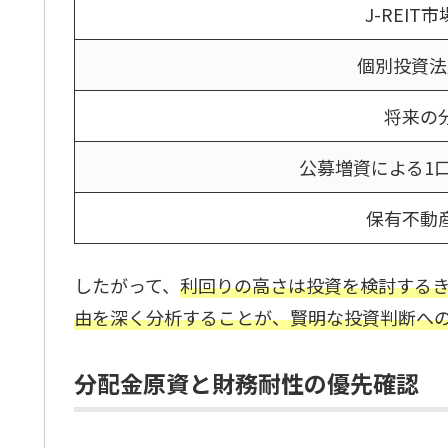
J-REI
個別投資法
将来の
公募増資による1
保有不動
したがって、
利回りの高さは投資を検討する
由を深く分析することが、賢明な投資判断へ
分配金原資と財務耐性の優先確認