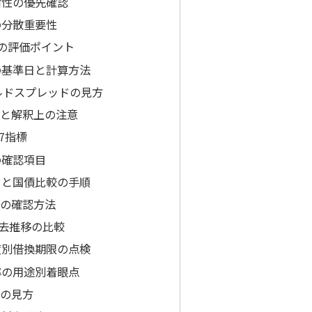
耐性の優先確認
の分散重要性
面の評価ポイント
の基準日と計算方法
ルドスプレッドの見方
点と解釈上の注意
7指標
の確認項目
ドと国債比較の手順
価の確認方法
過去推移の比較
度別借換期限の点検
率の用途別着眼点
Oの見方