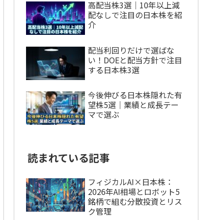
高配当株3選｜10年以上減
配なしで注目の日本株を紹
介
配当利回りだけで選ばな
い！DOEと配当方針で注目
する日本株3選
今後伸びる日本株隠れた有
望株5選｜業績と成長テー
マで選ぶ
読まれている記事
フィジカルAI×日本株：
2026年AI相場とロボット5
銘柄で組む分散投資とリス
ク管理