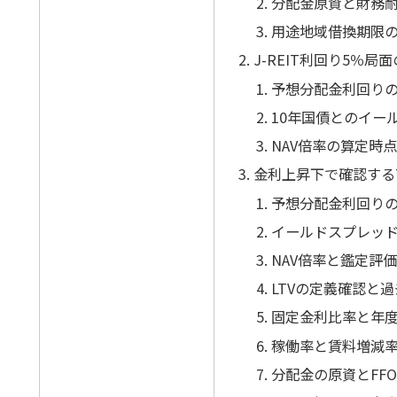
分配金原資と財務
用途地域借換期限
J-REIT利回り5％局
予想分配金利回り
10年国債とのイー
NAV倍率の算定時
金利上昇下で確認する
予想分配金利回り
イールドスプレッ
NAV倍率と鑑定評
LTVの定義確認と
固定金利比率と年
稼働率と賃料増減
分配金の原資とFF