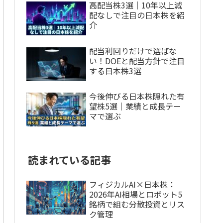
高配当株3選｜10年以上減
配なしで注目の日本株を紹
介
配当利回りだけで選ばな
い！DOEと配当方針で注目
する日本株3選
今後伸びる日本株隠れた有
望株5選｜業績と成長テー
マで選ぶ
読まれている記事
フィジカルAI×日本株：
2026年AI相場とロボット5
銘柄で組む分散投資とリス
ク管理