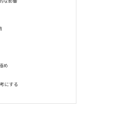
的な影響
策
極め
考にする