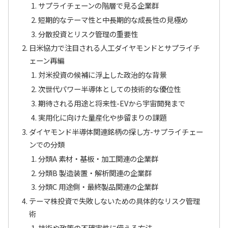
サプライチェーンの階層で見る企業群
短期的なテーマ性と中長期的な成長性の見極め
分散投資とリスク管理の重要性
日米協力で注目される人工ダイヤモンドとサプライチ
ェーン再編
対米投資の候補に浮上した政治的な背景
次世代パワー半導体としての技術的な優位性
期待される用途と将来性-EVから宇宙開発まで
実用化に向けた量産化や歩留まりの課題
ダイヤモンド半導体関連銘柄の探し方-サプライチェー
ンでの分類
分類A 素材・基板・加工関連の企業群
分類B 製造装置・解析関連の企業群
分類C 用途側・最終製品関連の企業群
テーマ株投資で失敗しないための具体的なリスク管理
術
技術や政策の不確実性に備える方法