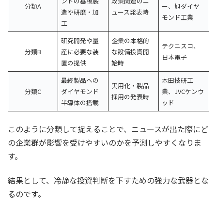
ンドの基板製
政策関連のニ
分類A
ー、旭ダイヤ
造や研磨・加
ュース発表時
モンド工業
工
研究開発や量
企業の本格的
テクニスコ、
分類B
産に必要な装
な設備投資開
日本電子
置の提供
始時
最終製品への
本田技研工
実用化・製品
分類C
ダイヤモンド
業、JVCケンウ
採用の発表時
半導体の搭載
ッド
このように分類して捉えることで、ニュースが出た際にど
の企業群が影響を受けやすいのかを予測しやすくなりま
す。
結果として、冷静な投資判断を下すための強力な武器とな
るのです。