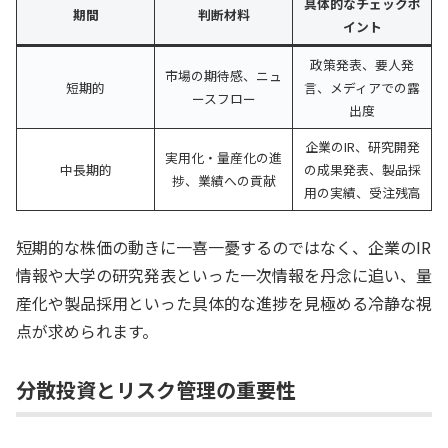
具体的なチェックポ
期間
判断材料
イント
政策発表、要人発
市場の期待感、ニュ
短期的
言、メディアでの露
ースフロー
出度
企業のIR、研究開発
実用化・量産化の進
中長期的
の成果発表、製品採
捗、業績への貢献
用の実績、受注残高
短期的な株価の動きに一喜一憂するのではなく、企業のIR
情報や大学の研究発表といった一次情報を丹念に追い、量
産化や製品採用といった具体的な進捗を見極める冷静な視
点が求められます。
分散投資とリスク管理の重要性