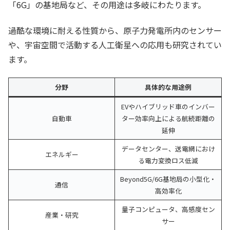
「6G」の基地局など、その用途は多岐にわたります。
過酷な環境に耐える性質から、原子力発電所内のセンサー
や、宇宙空間で活動する人工衛星への応用も研究されてい
ます。
分野
具体的な用途例
EVやハイブリッド車のインバー
自動車
ター効率向上による航続距離の
延伸
データセンター、送電網におけ
エネルギー
る電力変換ロス低減
Beyond5G/6G基地局の小型化・
通信
高効率化
量子コンピュータ、高感度セン
産業・研究
サー