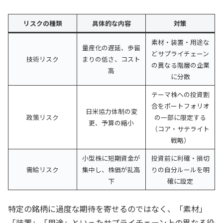
リスクの種類
具体的な内容
対策
素材・装置・用途な
量産化の遅延、歩留
どサプライチェーン
技術リスク
まりの低さ、コスト
の異なる階層の企業
高
に分散
テーマ株への投資割
合をポートフォリオ
日米協力体制の変
政策リスク
の一部に限定する
更、予算の縮小
（コア・サテライト
戦略）
小型株に短期資金が
投資前に利確・損切
需給リスク
集中し、株価が乱高
りの自分ルールを明
下
確に設定
特定の銘柄に過度な期待を寄せるのではなく、「素材」
「装置」「用途」といったサプライチェーン上の異なる役